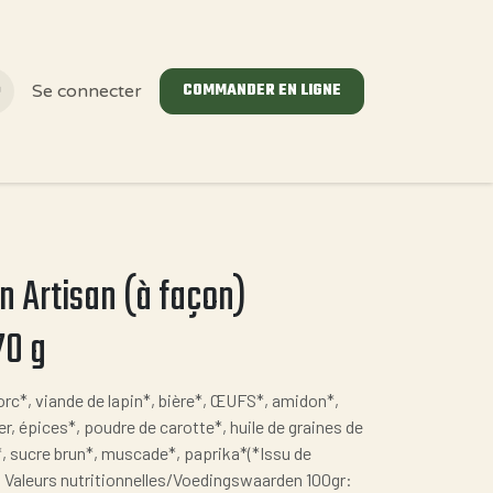
COMMANDER EN LIGNE
Se connecter
in Artisan (à façon)
70 g
orc*, viande de lapin*, bière*, ŒUFS*, amidon*,
r, épices*, poudre de carotte*, huile de graines de
*, sucre brun*, muscade*, paprika*(*Issu de
). Valeurs nutritionnelles/Voedingswaarden 100gr: