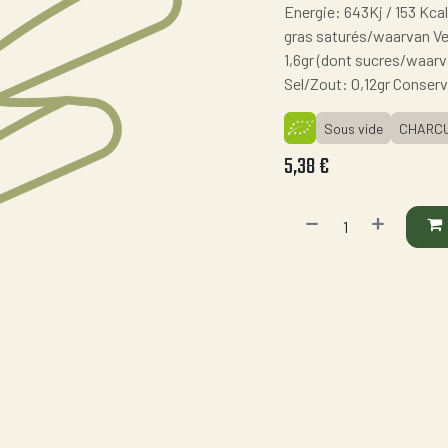
Energie: 643Kj / 153 Kcal
gras saturés/waarvan Ver
1,6gr (dont sucres/waarv
Sel/Zout: 0,12gr Conserv
Sous vide
CHARCU
5,38
€