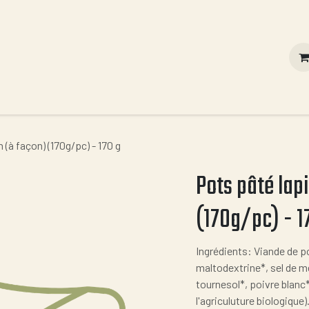
Contact
Vous êtes un professionnel ?
Nos valeurs
 (à façon) (170g/pc) - 170 g
Pots pâté lap
(170g/pc) - 1
Ingrédients: Viande de p
maltodextrine*, sel de me
tournesol*, poivre blanc
l'agriculuture biologique