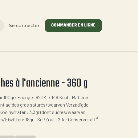
COMMANDER EN LIGNE
Se connecter
hes à l'ancienne - 360 g
ar 100gr: Energie: 620Kj / 148 Kcal - Matières
ont acides gras saturés/waarvan Verzadigde
s/Koolhydraten: 3.3gr (dont sucres/waarvan
es/Eiwitten: 18gr - Sel/Zout: 2.1gr Conserver à T°