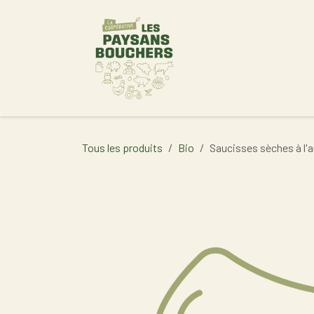
Se rendre au contenu
Accueil
Tous les produits
Bio
Saucisses sèches à l'a