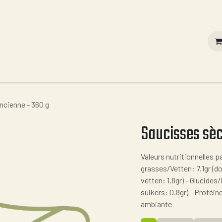
Contact
Vous êtes un professionnel ?
Nos valeurs
ncienne - 360 g
Saucisses sèc
Valeurs nutritionnelles p
grasses/Vetten: 7.1gr (d
vetten: 1.8gr) - Glucide
suikers: 0.8gr) - Protéin
ambiante