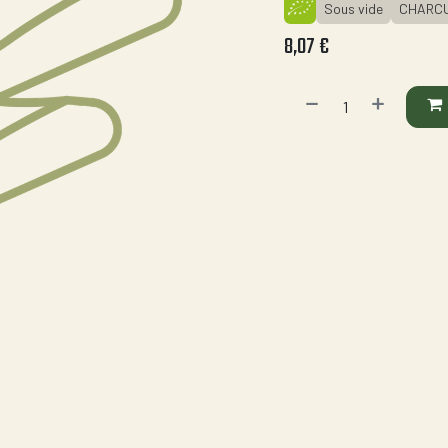
Sous vide
CHARCU
8,07
€