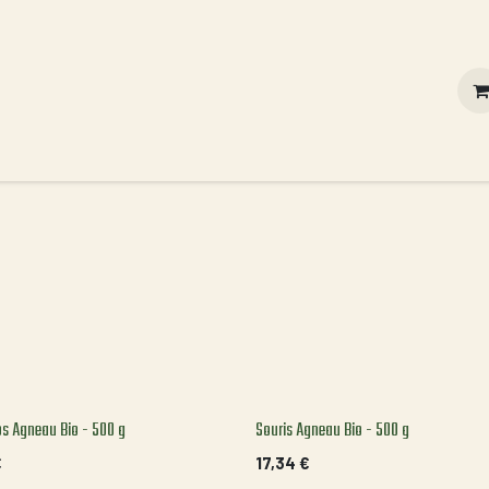
Contact
Vous êtes un professionnel ?
Nos valeurs
bs Agneau Bio - 500 g
Souris Agneau Bio - 500 g
€
17,34
€