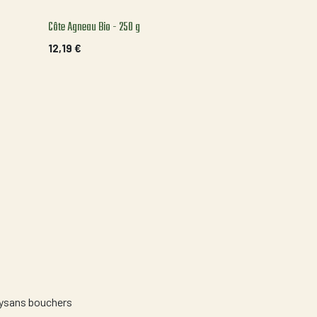
Côte Agneau Bio - 250 g
12,19
€
aysans bouchers