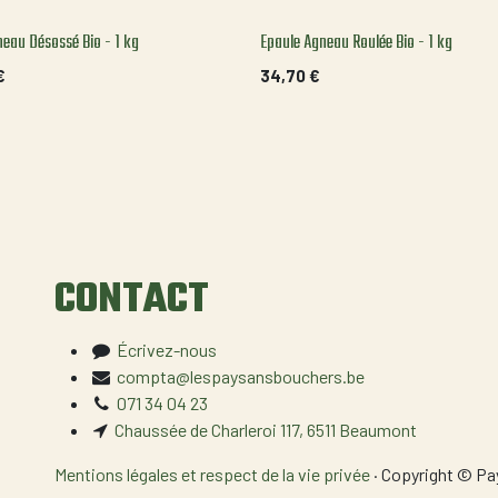
neau Désossé Bio - 1 kg
Epaule Agneau Roulée Bio - 1 kg
€
34,70
€
CONTACT
Écrivez-nous
compta@lespaysansbouchers.be
071 34 04 23
Chaussée de Charleroi 117, 6511 Beaumont
Mentions légales et respect de la vie privée
· Copyright © P