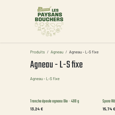
Se rendre au contenu
Accueil
Produits
Agneau
Agneau - L-S fixe
Agneau - L-S fixe
Agneau - L-S fixe
Tranche épaule agneau Bio - 400 g
Spare Ri
13,24
€
15,74