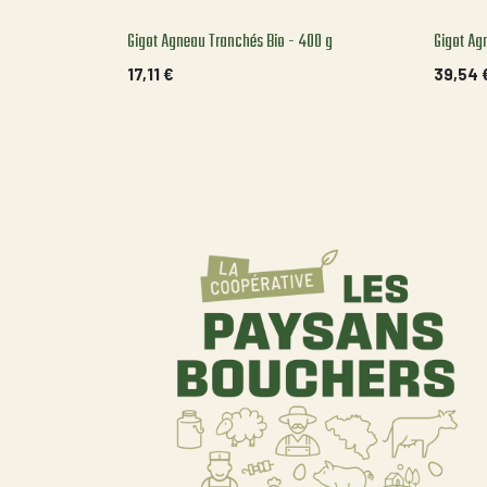
Gigot Agneau Tranchés Bio - 400 g
Gigot Ag
17,11
€
39,54