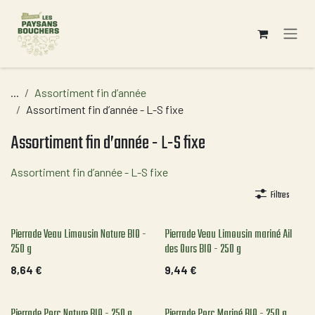
Se rendre au contenu
...
Assortiment fin d’année
Assortiment fin d’année - L-S fixe
Assortiment fin d’année - L-S fixe
Assortiment fin d’année - L-S fixe
Filtres
Pierrade Veau Limousin Nature BIO -
Pierrade Veau Limousin mariné Ail
250 g
des Ours BIO - 250 g
8,64
€
9,44
€
Pierrade Porc Nature BIO - 250 g
Pierrade Porc Mariné BIO - 250 g