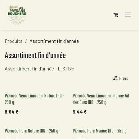
Se rendre au contenu
Produits
Assortiment fin d’année
Assortiment fin d’année
Assortiment fin d’année - L-S fixe
Filtres
Pierrade Veau Limousin Nature BIO -
Pierrade Veau Limousin mariné Ail
250 g
des Ours BIO - 250 g
8,64
€
9,44
€
Pierrade Porc Nature BIO - 250 g
Pierrade Porc Mariné BIO - 250 g