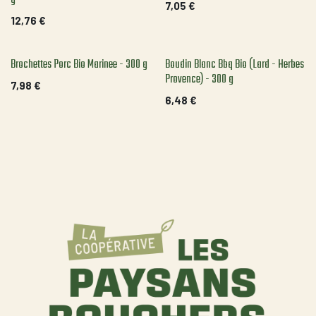
7,05
€
12,76
€
Brochettes Porc Bio Marinee - 300 g
Boudin Blanc Bbq Bio (Lard - Herbes
Provence) - 300 g
7,98
€
6,48
€