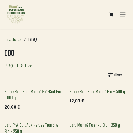
Se rendre au contenu
Produits
BBQ
BBQ
BBQ - L-S fixe
Filtres
Spare Ribs Porc Mariné Pré-Cuit Bio
Spare Ribs Porc Mariné Bio - 500 g
- 800 g
12,07
€
20,60
€
Lard Pré-Cuit Aux Herbes Tranche
Lard Mariné Paprika Bio - 250 g
Bio - 250 g