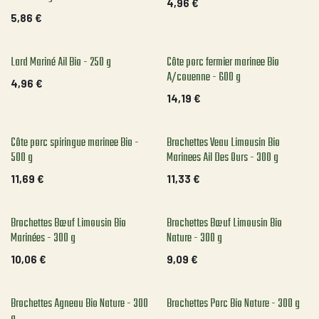
4,96
€
5,86
€
Lard Mariné Ail Bio - 250 g
Côte porc fermier marinee Bio
A/couenne - 600 g
4,96
€
14,19
€
Côte porc spiringue marinee Bio -
Brochettes Veau Limousin Bio
500 g
Marinees Ail Des Ours - 300 g
11,69
€
11,33
€
Brochettes Bœuf Limousin Bio
Brochettes Bœuf Limousin Bio
Marinées - 300 g
Nature - 300 g
10,06
€
9,09
€
Brochettes Agneau Bio Nature - 300
Brochettes Porc Bio Nature - 300 g
g