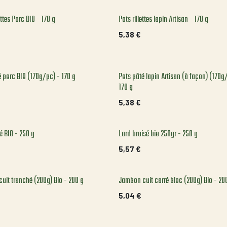
ettes Porc BIO - 170 g
Pots rillettes lapin Artisan - 170 g
5,38
€
é porc BIO (170g/pc) - 170 g
Pots pâté lapin Artisan (à façon) (170g
170 g
5,38
€
é BIO - 250 g
Lard braisé bio 250gr - 250 g
5,57
€
uit tranché (200g) Bio - 200 g
Jambon cuit carré bloc (200g) Bio - 20
5,04
€