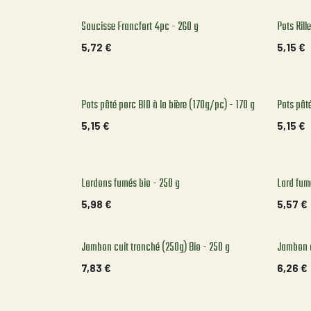
Saucisse Francfort 4pc - 260 g
Pots Rill
5,72
€
5,15
€
Pots pâté porc BIO à la bière (170g/pc) - 170 g
Pots pât
5,15
€
5,15
€
Lardons fumés bio - 250 g
Lard fum
5,98
€
5,57
€
Jambon cuit tranché (250g) Bio - 250 g
Jambon c
7,83
€
6,26
€