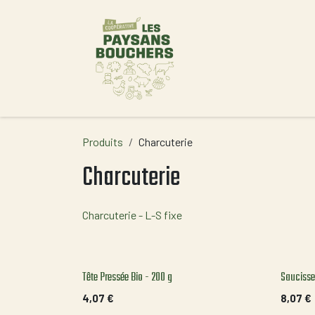
Se rendre au contenu
Accueil
Produits
Charcuterie
Charcuterie
Charcuterie - L-S fixe
Tête Pressée Bio - 200 g
Saucisse
4,07
€
8,07
€