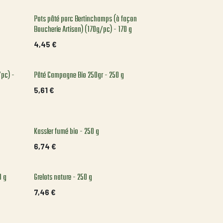
Pots pâté porc Bertinchamps (à façon
Boucherie Artisan) (170g/pc) - 170 g
4,45
€
/pc) -
Pâté Campagne Bio 250gr - 250 g
5,61
€
Kassler fumé bio - 250 g
6,74
€
0 g
Grelots nature - 250 g
7,46
€