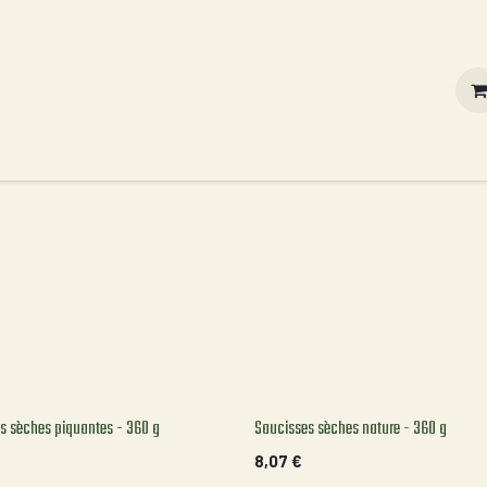
Contact
Vous êtes un professionnel ?
Nos valeurs
s sèches piquantes - 360 g
Saucisses sèches nature - 360 g
8,07
€