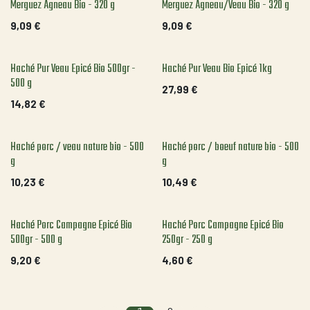
Merguez Agneau Bio - 320 g
Merguez Agneau/Veau Bio - 320 g
9,09
€
9,09
€
Haché Pur Veau Epicé Bio 500gr -
Haché Pur Veau Bio Epicé 1kg
500 g
27,99
€
14,82
€
Haché porc / veau nature bio - 500
Haché porc / boeuf nature bio - 500
g
g
10,23
€
10,49
€
Haché Porc Campagne Epicé Bio
Haché Porc Campagne Epicé Bio
500gr - 500 g
250gr - 250 g
9,20
€
4,60
€