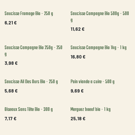
Saucisse Fromage Bio - 250 g
Saucisse Campagne Bio 500g - 500
g
6,21
€
11,62
€
Saucisse Campagne Bio 250g - 250
Saucisse Campagne Bio 1kg - 1 kg
g
16,80
€
3,98
€
Saucisse Ail Des Ours Bio - 250 g
Pain viande a cuire - 500 g
5,68
€
9,69
€
Oiseaux Sans Tête Bio - 300 g
Merguez boeuf bio - 1 kg
7,17
€
25,18
€